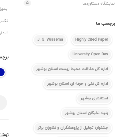
۵
نمایشگاه دستاوردها
ایمیل
فکس: ۰۷۷-۱۸۲
برچسب ها
شماره تم
J. G. Wissema
Highly Cited Paper
University Open Day
برچس
اداره کل حفاظت محیط زیست استان بوشهر
اداره کل فنی و حرفه ای استان بوشهر
استانداری بوشهر
بنیاد نخبگان استان بوشهر
جشنواره تجلیل از پژوهشگران و فناوران برتر
نوشت