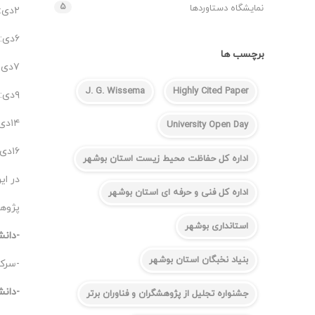
۵
نمایشگاه دستاوردها
۲دی: دانشکده مهندسی سیستم‌های هوشمند و علوم داده ساعت ۱۴ الی ۱۶
۶دی: پژوهشکده خلیج‌فارس ساعت ۱۰ الی۱۲
برچسب ها
۷دی: دانشکده نفت، گاز و پتروشیمی ساعت ۱۳:۳۰
J. G. Wissema
Highly Cited Paper
۹دی: دانشکده مهندسی ساعت ۱۰ الی ۱۲
۱۴دی: دانشکده کشاورزی و منابع طبیعی ساعت ۱۳ الی ۱۵
University Open Day
۱۶دی: دانشکده علوم و فناوری‌ نانو و زیستی ساعت ۱۰ الی۱۲
اداره کل حفاظت محیط زیست استان بوشهر
در ای
اداره کل فنی و حرفه ای استان بوشهر
پژوهش
استانداری بوشهر
-دانش
بنیاد نخبگان استان بوشهر
-سرک
-دانش
جشنواره تجلیل از پژوهشگران و فناوران برتر