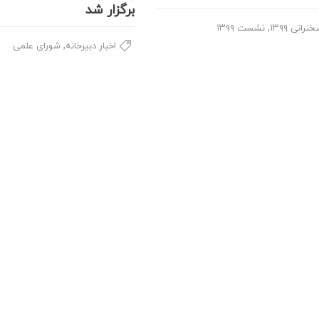
برگزار شد
,
نرانی ۱۳۹۹
نشست ۱۳۹۹
,
اخبار دبیرخانه
شورای علمی
سامانه‌ها
مراکز آموزش
خلیج فارس
سادا
مهندسی
کتابخانه
علوم پایه
مدیریت عملکرد
ادبیات و علوم ان