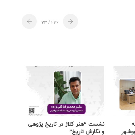
۷۳
/ ۲۴۶
ه
نشست “هنر کلاژ در تاریخ پژوهی
بوشهر
و نگارش تاریخ”