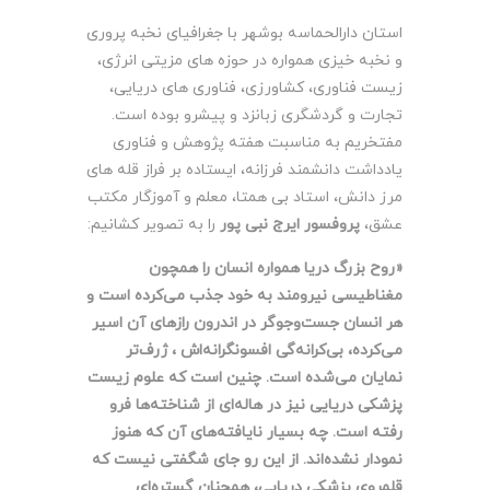
استان دارالحماسه بوشهر با جغرافیای نخبه ­پروری
و نخبه ­خیزی همواره در حوزه­ های مزیتی انرژی،
زیست ­فناوری، کشاورزی، فناوری ­های دریایی،
تجارت و گردشگری زبان­زد و پیشرو بوده است.
مفتخریم به مناسبت هفته پژوهش و فناوری
یادداشت دانشمند فرزانه، ایستاده بر فراز قله­ های
مرز دانش، استاد بی­ همتا، معلم و آموزگار مکتب
عشق،
پروفسور ایرج نبی­ پور
را به تصویر کشانیم:
«روح بزرگ دریا همواره انسان را همچون
مغناطیسی نیرومند به خود جذب می‌کرده است و
هر انسان جست‌و‌جوگر در اندرون رازهای آن اسیر
می‌کرده، بی‌کرانه‌گی افسونگرانه‌اش ، ژرف‌تر
نمایان می‌شده است. چنین است که علوم زیست
پزشکی دریایی نیز در هاله‌ای از شناخته‌ها فرو
رفته است. چه بسیار نایافته‌های آن که هنوز
نمودار نشده‌اند. از این رو جای شگفتی نیست که
قلمروی پزشکی دریایی، همچنان گستره‌ای