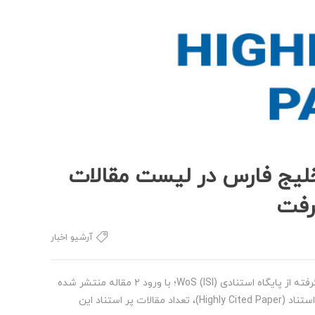
خلیج فارس در لیست مقالات
آرشیو اخبار
در آستانه برگزاری هفته پژوهش و فناوری سال ۱۳۹۹ و بر اساس آخرین گزارش برگرفته از پایگاه استنادی WoS (ISI)؛ با ورود ۲ مقاله منتشر شده
در سال ۲۰۲۰ توسط اعضای هیات علمی دانشگاه خلیج فارس در لیست مقالات پر استناد (Highly Cited Paper)، تعداد مقالات پر استناد این