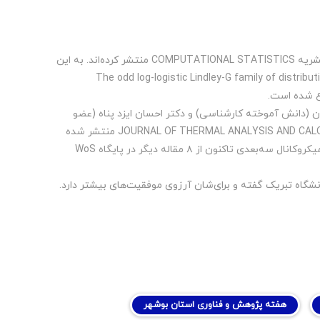
مقاله نخست را آقای دکتر مراد علیزاده عضو هیات علمی گروه آمار و همکاران در نشریه COMPUTATIONAL STATISTICS منتشر کرده‌اند. به این
The odd log-logistic Lindley-G family of distributions:
 (دانش آموخته کارشناسی) و دکتر احسان ایزد پناه (عضو
هیات علمی) از گروه مهندسی مکانیک دانشگاه خلیج فارس در نشریه JOURNAL OF THERMAL ANALYSIS AND CALORIMETRY منتشر شده
است. این مقاله که به بررسی عددی مشخصه‌های انتقال حرارت نانوسیال در یک میکروکانال سه‌بعدی تاکنون از ۸ مقاله دیگر در پایگاه WoS
نشگاه تبریک گفته و برای‌شان آرزوی موفقیت‌های بیشتر دارد.
هفته پژوهش و فناوری استان بوشهر