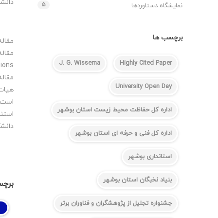
دانشگاه به
۵
نمایشگاه دستاوردها
برچسب ها
J. G. Wissema
Highly Cited Paper
applications تاکنون ۱۳ بار توس
مقاله
University Open Day
اداره کل حفاظت محیط زیست استان بوشهر
استنا
دانشگ
اداره کل فنی و حرفه ای استان بوشهر
استانداری بوشهر
بنیاد نخبگان استان بوشهر
برچس
جشنواره تجلیل از پژوهشگران و فناوران برتر