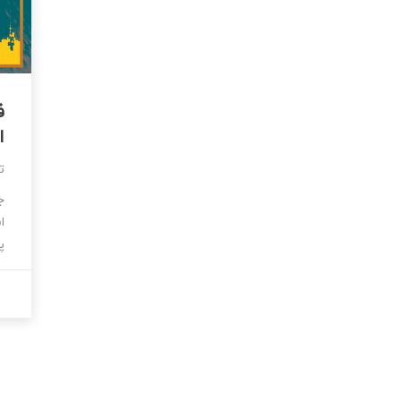
ف
ا
ت
ج
ا
پ