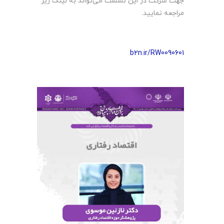
جهت شرکت در این نشست می‌تواند به لینک زیر
مراجعه نمایید.
b2n.ir/RW0090601