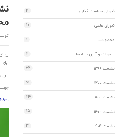
نش
۴
شورای سیاست گذاری
محی
۱۰
شورای علمی
توس
۱
محصولات
۲
مصوبات و آیین نامه ها
به گ
برای 
۶۲
نشست ۱۳۹۹
این رویداد روز ۲۸
۶۱
نشست ۱۴۰۰
جهت ش
۲۴
نشست ۱۴۰۱
92801
۱۵
نشست ۱۴۰۲
۳
نشست ۱۴۰۴